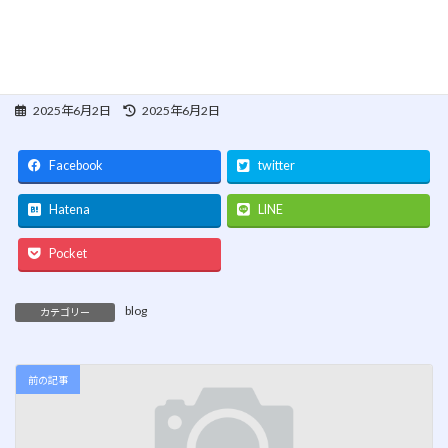
うに、日々考えながら携わってい
こうと思います
最
2025年6月2日
2025年6月2日
終
更
新
Facebook
twitter
日
時
Hatena
LINE
:
Pocket
blog
カテゴリー
前の記事