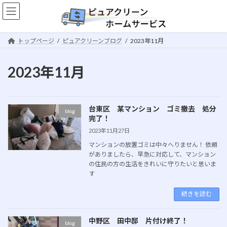
コ
ナ
ン
ビ
テ
ゲ
ン
ー
トップページ
ピュアクリーンブログ
2023年11月
ツ
シ
へ
ョ
ス
ン
2023年11月
キ
に
ッ
移
プ
動
台東区 某マンション ゴミ撤去 処分
blog
完了！
2023年11月27日
マンションの放置ゴミは中々へりません！ 依頼
がありましたら、早急に対応して、マンション
の住民の方の生活をきれいに守りたいと思いま
す
続きを読む
中野区 田中邸 片付け終了！
blog