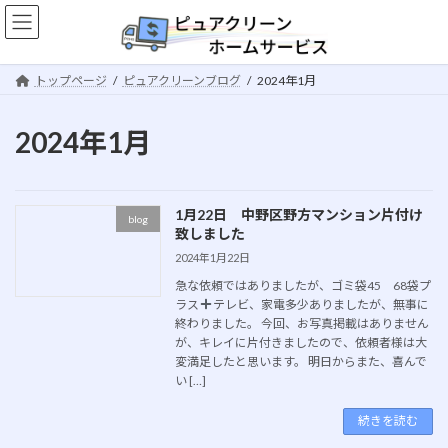
コ
ナ
ン
ビ
テ
ゲ
ン
ー
トップページ
ピュアクリーンブログ
2024年1月
ツ
シ
へ
ョ
ス
ン
2024年1月
キ
に
ッ
移
プ
動
1月22日 中野区野方マンション片付け
blog
致しました
2024年1月22日
急な依頼ではありましたが、ゴミ袋45 68袋プ
ラス
テレビ、家電多少ありましたが、無事に
終わりました。 今回、お写真掲載はありません
が、キレイに片付きましたので、依頼者様は大
変満足したと思います。 明日からまた、喜んで
い […]
続きを読む