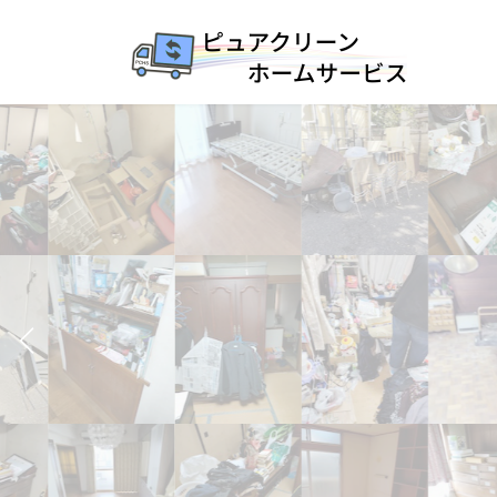
コ
ナ
ン
ビ
テ
ゲ
ン
ー
ツ
シ
へ
ョ
ス
ン
キ
に
ッ
移
プ
動
片付けの悩みはプロにおまかせ
スピード回収で時間と心にゆとりを
不用品の片付けから処分まで
一括して引き受けます
お問い合わせはこちら