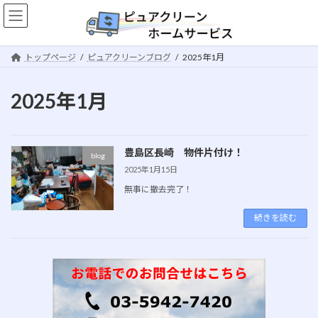
コ
ナ
ン
ビ
テ
ゲ
ン
ー
トップページ
ピュアクリーンブログ
2025年1月
ツ
シ
へ
ョ
ス
ン
2025年1月
キ
に
ッ
移
プ
動
豊島区長崎 物件片付け！
blog
2025年1月15日
無事に撤去完了！
続きを読む